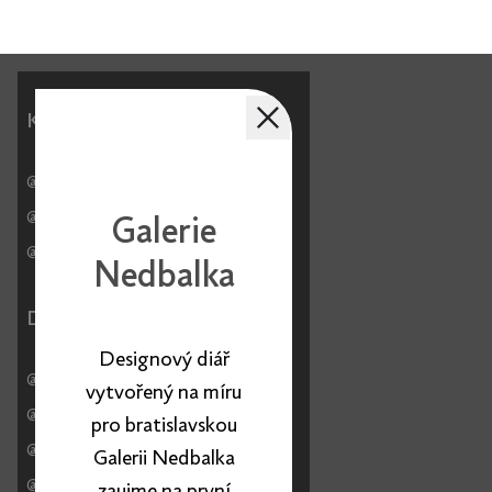
Kreativní zakázkové studio
Po - Pá 9:00 - 17:00
+420 774 644 434
Galerie
studio@papelote.cz
Nedbalka
Distribuce
Designový diář
Po - Pá 9:00 - 17:00
vytvořený na míru
+420 774 719 115
pro bratislavskou
distribuce@papelote.cz
(CZ, SK)
Galerii Nedbalka
export@papelote.cz