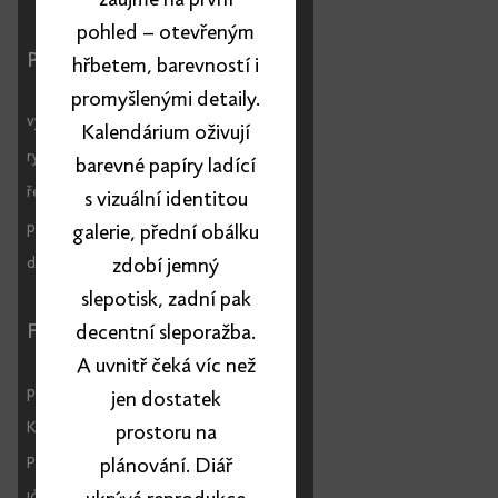
zaujme na první
pohled – otevřeným
Portfolio
hřbetem, barevností i
promyšlenými detaily.
vyberte si produkt
Kalendárium oživují
rychlé zakázky
barevné papíry ladící
řešení na míru
s vizuální identitou
produkty s obsahem
galerie, přední obálku
distribuce
zdobí jemný
slepotisk, zadní pak
Fakturační údaje
decentní sleporažba.
A uvnitř čeká víc než
papelote s.r.o.
jen dostatek
Kozí 1002/8
prostoru na
Praha 1, 110 00
plánování. Diář