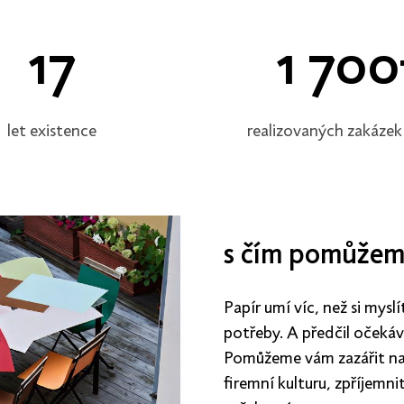
17
1 700
let existence
realizovaných zakázek
s čím pomůžem
Papír umí víc, než si mysl
potřeby. A předčil očekáv
Pomůžeme vám zazářit na 
firemní kulturu, zpříjemn