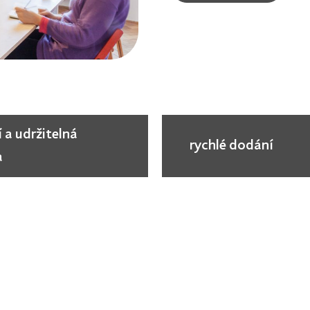
í a udržitelná
rychlé dodání
a