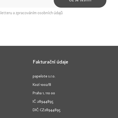
Už se těším!
sletteru a zpracováním osobních údajů
Fakturační údaje
papelote s.r.o.
Kozí 1002/8
Praha 1, 110 00
IČ: 28944895
DIČ: CZ28944895