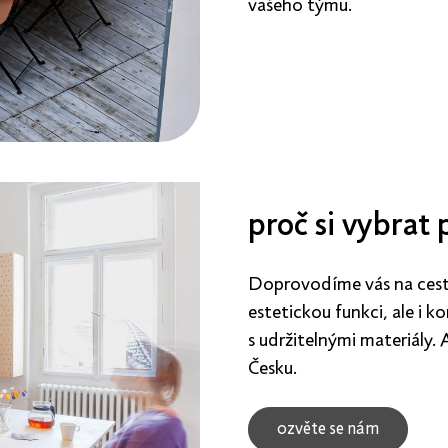
vašeho týmu.
proč si vybrat
Doprovodíme vás na cest
estetickou funkci, ale i k
s udržitelnými materiály.
Česku.
ozvěte se nám