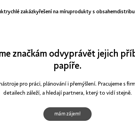
ukt
rychlé zakázky
řešení na míru
produkty s obsahem
distribu
e značkám odvyprávět jejich pří
papíře.
nástroje pro práci, plánování i přemýšlení. Pracujeme s firm
detailech záleží, a hledají partnera, který to vidí stejně.
mám zájem!