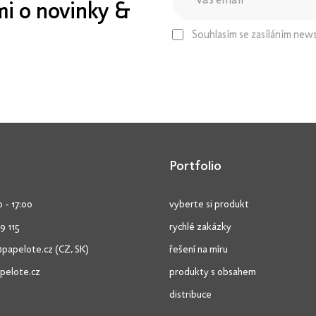
ámi o novinky &
Souhlasím se zasíláním new
Portfolio
 - 17:00
vyberte si produkt
9 115
rychlé zakázky
@papelote.cz
(CZ, SK)
řešení na míru
pelote.cz
produkty s obsahem
distribuce