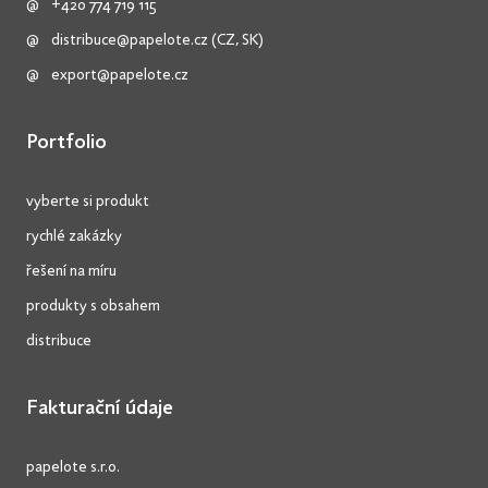
+420 774 719 115
distribuce@papelote.cz
(CZ, SK)
export@papelote.cz
Portfolio
vyberte si produkt
rychlé zakázky
řešení na míru
produkty s obsahem
distribuce
Fakturační údaje
papelote s.r.o.